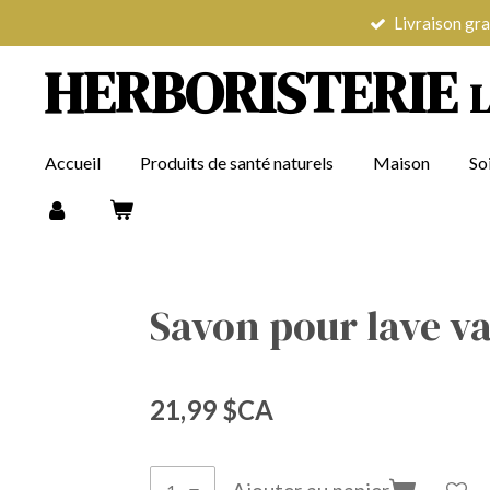
Livraison gra
Passer
au
HERBORISTERIE
contenu
principal
Accueil
Produits de santé naturels
Maison
So
Savon pour lave va
21,99 $CA