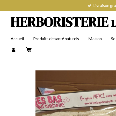
Livraison gra
Passer
au
HERBORISTERIE
contenu
principal
Accueil
Produits de santé naturels
Maison
So