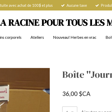
tuite avec achat de 100$ et plus
Aucune taxe
Produi
LA RACINE POUR TOUS LES 
ins corporels
Ateliers
Nouveau! Herbes en vrac
Boî
Boîte ''Jou
36,00 $CA