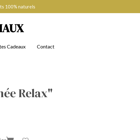
ts 100% naturels
MAUX
tes Cadeaux
Contact
rnée Relax"