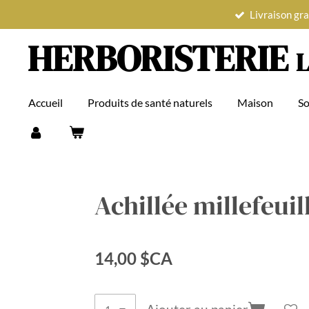
Livraison gra
Passer
au
HERBORISTERIE
L
contenu
principal
Accueil
Produits de santé naturels
Maison
So
Achillée millefeuil
14,00 $CA