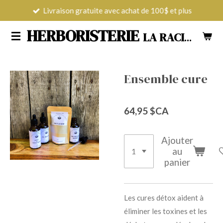
Livraison gratuite avec achat de 100$ et plus
Passer
au
HERBORISTERIE
LA RACINE POUR TOUS LES MAUX
contenu
principal
Ensemble cure
64,95 $CA
Ajouter
au
panier
Les cures détox aident à
éliminer les toxines et les