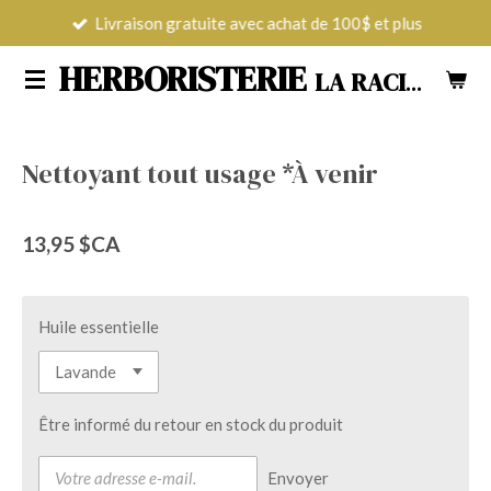
Livraison gratuite avec achat de 100$ et plus
Passer
au
HERBORISTERIE
LA RACINE POUR TOUS LES MAUX
contenu
principal
Nettoyant tout usage *À venir
13,95 $CA
Huile essentielle
Être informé du retour en stock du produit
Envoyer