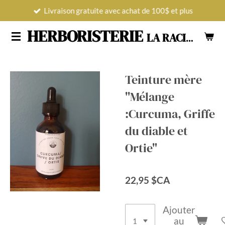
Livraison gratuite avec achat de 100$ et plus
Passer
au
HERBORISTERIE
LA RACINE POUR TOUS LES MAUX
contenu
principal
Teinture mère
''Mélange
:Curcuma, Griffe
du diable et
Ortie"
22,95 $CA
Ajouter
au