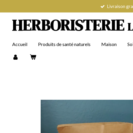
Livraison gra
Passer
au
HERBORISTERIE
contenu
principal
Accueil
Produits de santé naturels
Maison
So