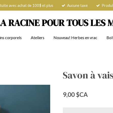
tuite avec achat de 100$ et plus
Aucune taxe
Produi
LA RACINE POUR TOUS LES 
ins corporels
Ateliers
Nouveau! Herbes en vrac
Boî
Savon à vais
9,00 $CA